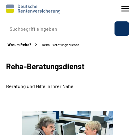
Prävention
Warum Reha?
Reha-Beratungsdienst
Reha
Reha-Beratungsdienst
Rente
Beratung & Kontakt
Beratung und Hilfe in Ihrer Nähe
Experten
Über uns & Presse
Online-Services