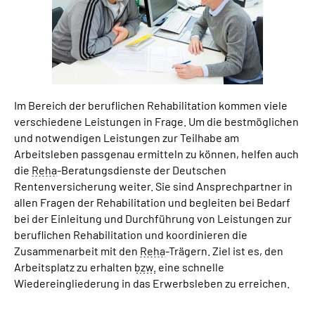
Suche
Language
Im Bereich der beruflichen Rehabilitation kommen viele
Inhalte in Gebärdensprache (DGS)
verschiedene Leistungen in Frage. Um die bestmöglichen
und notwendigen Leistungen zur Teilhabe am
Leichte Sprache
Arbeitsleben passgenau ermitteln zu können, helfen auch
die
Reha
-Beratungsdienste der Deutschen
Rentenversicherung weiter. Sie sind Ansprechpartner in
allen Fragen der Rehabilitation und begleiten bei Bedarf
Mein Kundenportal
bei der Einleitung und Durchführung von Leistungen zur
beruflichen Rehabilitation und koordinieren die
Zusammenarbeit mit den
Reha
-Trägern. Ziel ist es, den
Arbeitsplatz zu erhalten
bzw.
eine schnelle
Wiedereingliederung in das Erwerbsleben zu erreichen.