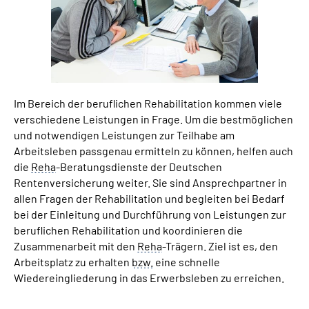
Suche
Language
Im Bereich der beruflichen Rehabilitation kommen viele
Inhalte in Gebärdensprache (DGS)
verschiedene Leistungen in Frage. Um die bestmöglichen
und notwendigen Leistungen zur Teilhabe am
Leichte Sprache
Arbeitsleben passgenau ermitteln zu können, helfen auch
die
Reha
-Beratungsdienste der Deutschen
Rentenversicherung weiter. Sie sind Ansprechpartner in
allen Fragen der Rehabilitation und begleiten bei Bedarf
Mein Kundenportal
bei der Einleitung und Durchführung von Leistungen zur
beruflichen Rehabilitation und koordinieren die
Zusammenarbeit mit den
Reha
-Trägern. Ziel ist es, den
Arbeitsplatz zu erhalten
bzw.
eine schnelle
Wiedereingliederung in das Erwerbsleben zu erreichen.