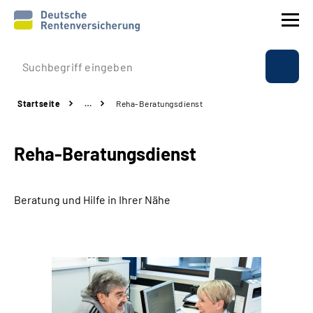
Prävention
Startseite
…
Reha-Beratungsdienst
Reha
Reha-Beratungsdienst
Rente
Beratung & Kontakt
Beratung und Hilfe in Ihrer Nähe
Experten
Über uns & Presse
Online-Services