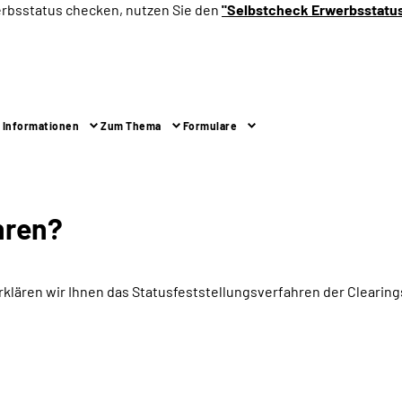
erbsstatus checken, nutzen Sie den
"Selbstcheck Erwerbsstatu
 Informationen
Zum Thema
Formulare
hren?
rklären wir Ihnen das Statusfeststellungsverfahren der Cleari