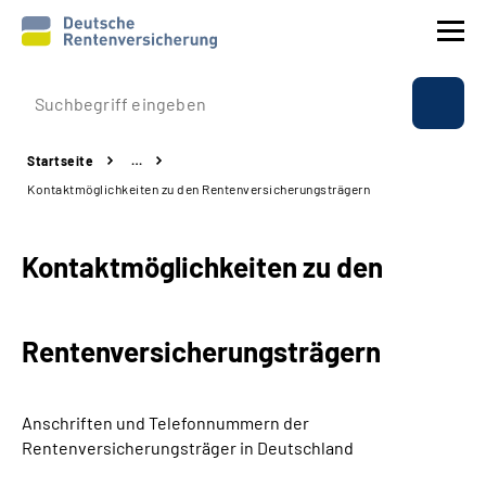
Prävention
Startseite
…
Reha
Kontaktmöglichkeiten zu den Rentenversicherungsträgern
Rente
Kontaktmöglichkeiten zu den
Beratung & Kontakt
Rentenversicherungsträgern
Experten
Über uns & Presse
Anschriften und Telefonnummern
der
Rentenversicherungsträger in Deutschland
Online-Services