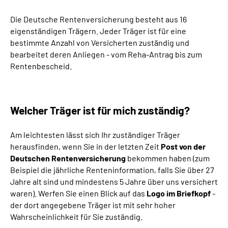
Die Deutsche Rentenversicherung besteht aus 16
Suche
eigenständigen Trägern. Jeder Träger ist für eine
bestimmte Anzahl von Versicherten zuständig und
Language
bearbeitet deren Anliegen - vom Reha-Antrag bis zum
Rentenbescheid.
Inhalte in Gebärdensprache (DGS)
Leichte Sprache
Welcher Träger ist für mich zuständig?
Am leichtesten lässt sich Ihr zuständiger Träger
herausfinden, wenn Sie in der letzten Zeit
Post von der
Mein Kundenportal
Deutschen Rentenversicherung
bekommen haben (zum
Beispiel die jährliche Renteninformation, falls Sie über 27
Jahre alt sind und mindestens 5 Jahre über uns versichert
waren). Werfen Sie einen Blick auf das
Logo im Briefkopf
-
der dort angegebene Träger ist mit sehr hoher
Wahrscheinlichkeit für Sie zuständig.