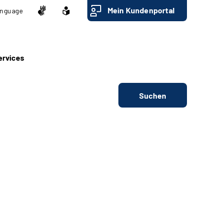
Mein Kundenportal
nguage
ervices
Suchen