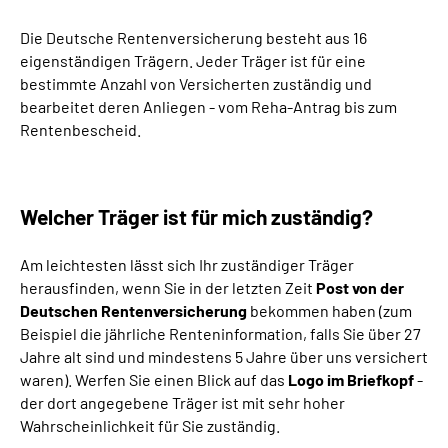
Die Deutsche Rentenversicherung besteht aus 16
Suche
eigenständigen Trägern. Jeder Träger ist für eine
bestimmte Anzahl von Versicherten zuständig und
Language
bearbeitet deren Anliegen - vom Reha-Antrag bis zum
Rentenbescheid.
Inhalte in Gebärdensprache (DGS)
Leichte Sprache
Welcher Träger ist für mich zuständig?
Am leichtesten lässt sich Ihr zuständiger Träger
herausfinden, wenn Sie in der letzten Zeit
Post von der
Mein Kundenportal
Deutschen Rentenversicherung
bekommen haben (zum
Beispiel die jährliche Renteninformation, falls Sie über 27
Jahre alt sind und mindestens 5 Jahre über uns versichert
waren). Werfen Sie einen Blick auf das
Logo im Briefkopf
-
der dort angegebene Träger ist mit sehr hoher
Wahrscheinlichkeit für Sie zuständig.