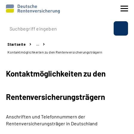
Prävention
Startseite
…
Reha
Kontaktmöglichkeiten zu den Rentenversicherungsträgern
Rente
Kontaktmöglichkeiten zu den
Beratung & Kontakt
Rentenversicherungsträgern
Experten
Über uns & Presse
Anschriften und Telefonnummern
der
Rentenversicherungsträger in Deutschland
Online-Services