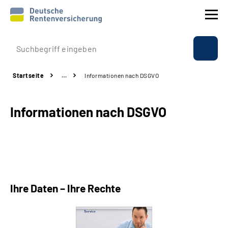
Prävention
Startseite
…
Informationen nach DSGVO
Reha
Informationen nach DSGVO
Rente
Beratung & Kontakt
Experten
Ihre Daten – Ihre Rechte
Über uns & Presse
Online-Services