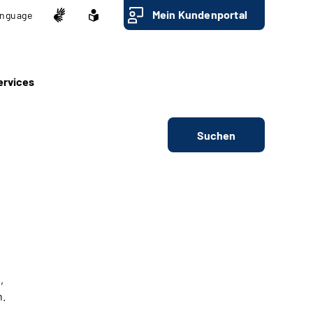
Mein Kundenportal
nguage
ervices
Suchen
,
n.