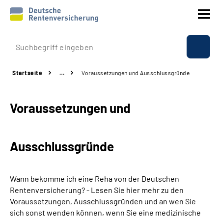
Prävention
Startseite
…
Voraussetzungen und Ausschlussgründe
Reha
Voraussetzungen und
Rente
Beratung & Kontakt
Ausschlussgründe
Experten
Wann bekomme ich eine Reha von der Deutschen
Über uns & Presse
Rentenversicherung? - Lesen Sie hier mehr zu den
Voraussetzungen, Ausschlussgründen und an wen Sie
sich sonst wenden können, wenn Sie eine medizinische
Online-Services