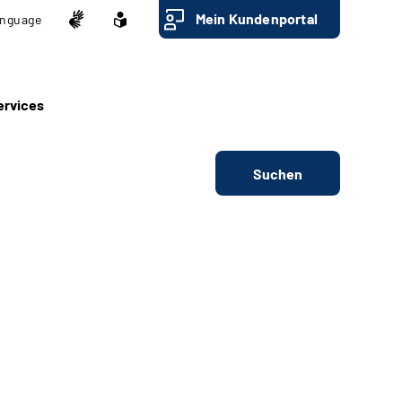
Mein Kundenportal
nguage
ervices
Suchen