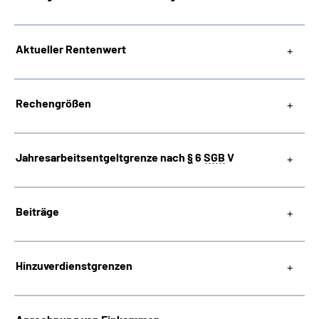
Suche
Aktueller Rentenwert
Language
Rechengrößen
Inhalte in Gebärdensprache (DGS)
Leichte Sprache
Jahresarbeitsentgeltgrenze nach
§
6
SGB
V
Beiträge
Mein Kundenportal
Hinzuverdienstgrenzen