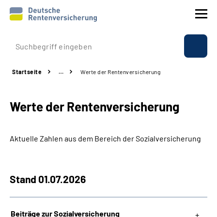
Prävention
Startseite
…
Werte der Rentenversicherung
Reha
Werte der Rentenversicherung
Rente
Beratung & Kontakt
Aktuelle Zahlen aus dem Bereich der Sozialversicherung
Experten
Stand 01.07.2026
Über uns & Presse
Beiträge zur Sozialversicherung
Online-Services