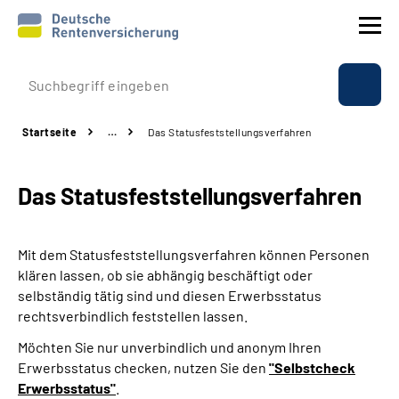
Prävention
Startseite
…
Das Statusfeststellungs­verfahren
Reha
Das Statusfeststellungs­verfahren
Rente
Beratung & Kontakt
Mit dem Statusfeststellungsverfahren können Personen
klären lassen, ob sie abhängig beschäftigt oder
Experten
selbständig tätig sind und diesen Erwerbsstatus
rechtsverbindlich feststellen lassen.
Über uns & Presse
Möchten Sie nur unverbindlich und anonym Ihren
Erwerbsstatus checken, nutzen Sie den
"Selbstcheck
Erwerbsstatus"
.
Online-Services