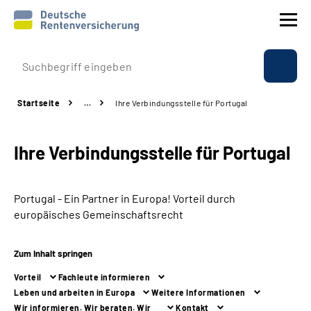
Prävention
Startseite
…
Ihre Verbindungsstelle für Portugal
Reha
Ihre Verbindungsstelle für Portugal
Rente
Beratung & Kontakt
Portugal - Ein Partner in Europa! Vorteil durch
europäisches Gemeinschaftsrecht
Experten
Zum Inhalt springen
Über uns & Presse
Vorteil
Fachleute informieren
Leben und arbeiten in Europa
Weitere Informationen
Online-Services
Wir informieren. Wir beraten. Wir
Kontakt