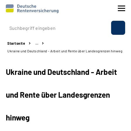
Prävention
Startseite
…
Reha
Ukraine und Deutschland - Arbeit und Rente über Landesgrenzen hinweg
Rente
Ukraine und Deutschland - Arbeit
Beratung & Kontakt
und Rente über Landesgrenzen
Experten
Über uns & Presse
hinweg
Online-Services