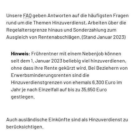
Unsere
Suche
FAQ
geben Antworten auf die häufigsten Fragen
rund um die Themen Hinzuverdienst, Arbeiten über die
Regelaltersgrenze hinaus und Sonderzahlung zum
Language
Ausgleich von Rentenabschlägen. (Stand Januar 2023)
Inhalte in Gebärdensprache (DGS)
Hinweis:
Frührentner mit einem Nebenjob können
seit dem 1. Januar 2023 beliebig viel hinzuverdienen,
Leichte Sprache
ohne dass ihre Rente gekürzt wird. Bei Beziehern von
Erwerbsminderungsrenten sind die
Hinzuverdienstgrenzen von ehemals 6.300 Euro im
Jahr je nach Einzelfall auf bis zu 35.650 Euro
Mein Kundenportal
gestiegen.
Auch ausländische Einkünfte sind als Hinzuverdienst zu
berücksichtigen.