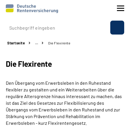
Prävention
Startseite
…
Die Flexirente
Reha
Die Flexirente
Rente
Beratung & Kontakt
Den Übergang vom Erwerbsleben in den Ruhestand
flexibler zu gestalten und ein Weiterarbeiten über die
Experten
reguläre Altersgrenze hinaus interessant zu machen, das
ist das Ziel des Gesetzes zur Flexibilisierung des
Übergangs vom Erwerbsleben in den Ruhestand und zur
Über uns & Presse
Stärkung von Prävention und Rehabilitation im
Erwerbsleben - kurz Flexirentengesetz.
Online-Services