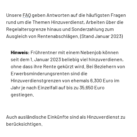
Unsere
Suche
FAQ
geben Antworten auf die häufigsten Fragen
rund um die Themen Hinzuverdienst, Arbeiten über die
Regelaltersgrenze hinaus und Sonderzahlung zum
Language
Ausgleich von Rentenabschlägen. (Stand Januar 2023)
Inhalte in Gebärdensprache (DGS)
Hinweis:
Frührentner mit einem Nebenjob können
seit dem 1. Januar 2023 beliebig viel hinzuverdienen,
Leichte Sprache
ohne dass ihre Rente gekürzt wird. Bei Beziehern von
Erwerbsminderungsrenten sind die
Hinzuverdienstgrenzen von ehemals 6.300 Euro im
Jahr je nach Einzelfall auf bis zu 35.650 Euro
Mein Kundenportal
gestiegen.
Auch ausländische Einkünfte sind als Hinzuverdienst zu
berücksichtigen.