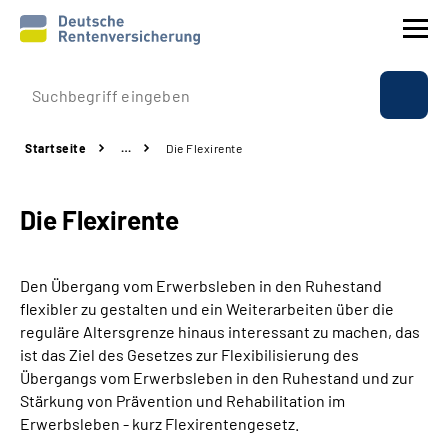
Prävention
Startseite
…
Die Flexirente
Reha
Die Flexirente
Rente
Beratung & Kontakt
Den Übergang vom Erwerbsleben in den Ruhestand
flexibler zu gestalten und ein Weiterarbeiten über die
Experten
reguläre Altersgrenze hinaus interessant zu machen, das
ist das Ziel des Gesetzes zur Flexibilisierung des
Übergangs vom Erwerbsleben in den Ruhestand und zur
Über uns & Presse
Stärkung von Prävention und Rehabilitation im
Erwerbsleben - kurz Flexirentengesetz.
Online-Services