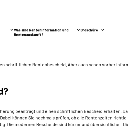
Was sind Renteninformation und
Broschüre
Rentenauskunft?
nen schriftlichen Rentenbescheid. Aber auch schon vorher inform
d?
cherung beantragt
und einen
schriftlichen Bescheid
erhalten
. D
Dabei können Sie nochmals prüfen, ob alle Rentenzeiten richtig
. Die modernen Bescheide sind kürzer und übersichtlicher. Die