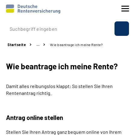
Prävention
Startseite
…
Wie beantrage ich meine Rente?
Reha
Wie beantrage ich meine Rente?
Rente
Beratung & Kontakt
Damit alles reibungslos klappt: So stellen Sie Ihren
Rentenantrag richtig.
Experten
Über uns & Presse
Antrag online stellen
Stellen Sie Ihren Antrag ganz bequem online von Ihrem
Online-Services