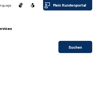
Mein Kundenportal
nguage
ervices
Suchen