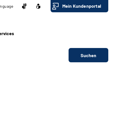
Mein Kundenportal
nguage
ervices
Suchen