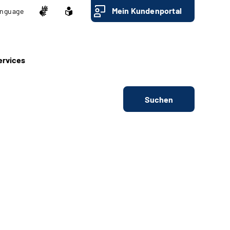
Mein Kundenportal
nguage
ervices
Suchen