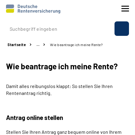
Prävention
Startseite
…
Wie beantrage ich meine Rente?
Reha
Wie beantrage ich meine Rente?
Rente
Beratung & Kontakt
Damit alles reibungslos klappt: So stellen Sie Ihren
Rentenantrag richtig.
Experten
Über uns & Presse
Antrag online stellen
Stellen Sie Ihren Antrag ganz bequem online von Ihrem
Online-Services