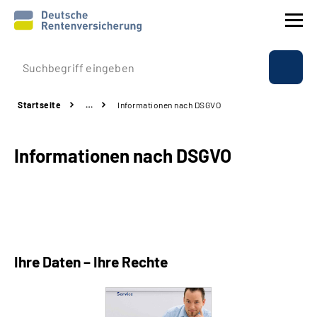
Prävention
Startseite
…
Informationen nach DSGVO
Reha
Informationen nach DSGVO
Rente
Beratung & Kontakt
Experten
Ihre Daten – Ihre Rechte
Über uns & Presse
Online-Services