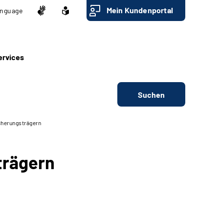
Mein Kundenportal
nguage
ervices
Suchen
cherungsträgern
trägern