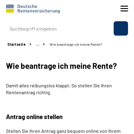
Prävention
Startseite
…
Wie beantrage ich meine Rente?
Reha
Wie beantrage ich meine Rente?
Rente
Beratung & Kontakt
Damit alles reibungslos klappt: So stellen Sie Ihren
Rentenantrag richtig.
Experten
Über uns & Presse
Antrag online stellen
Stellen Sie Ihren Antrag ganz bequem online von Ihrem
Online-Services