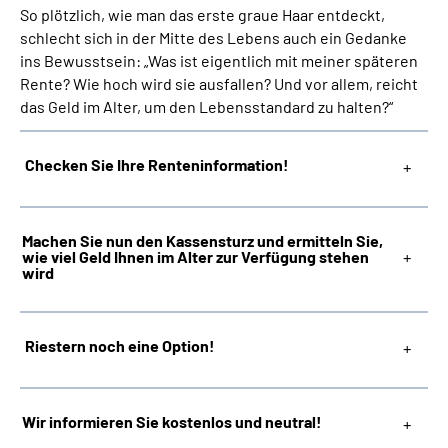
So plötzlich, wie man das erste graue Haar entdeckt,
schlecht sich in der Mitte des Lebens auch ein Gedanke
Suche
ins Bewusstsein: „Was ist eigentlich mit meiner späteren
Rente? Wie hoch wird sie ausfallen? Und vor allem, reicht
Language
das Geld im Alter, um den Lebensstandard zu halten?“
Inhalte in Gebärdensprache (DGS)
Checken Sie Ihre Renteninformation!
Leichte Sprache
Machen Sie nun den Kassensturz und ermitteln Sie,
wie viel Geld Ihnen im Alter zur Verfügung stehen
wird
Mein Kundenportal
Riestern noch eine Option!
Wir informieren Sie kostenlos und neutral!