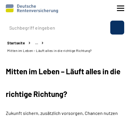
Prävention
Startseite
…
Reha
Mitten im Leben – Läuft alles in die richtige Richtung?
Rente
Mitten im Leben – Läuft alles in die
Beratung & Kontakt
richtige Richtung?
Experten
Über uns & Presse
Zukunft sichern, zusätzlich vorsorgen, Chancen nutzen
Online-Services