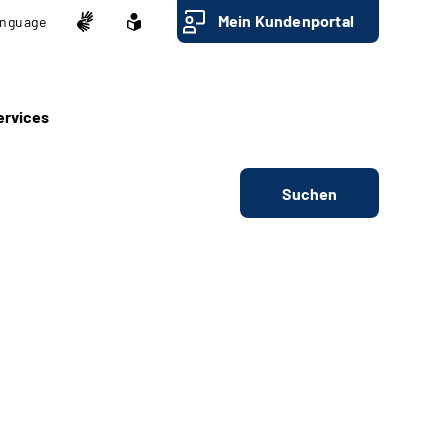
Mein Kundenportal
nguage
ervices
Suchen