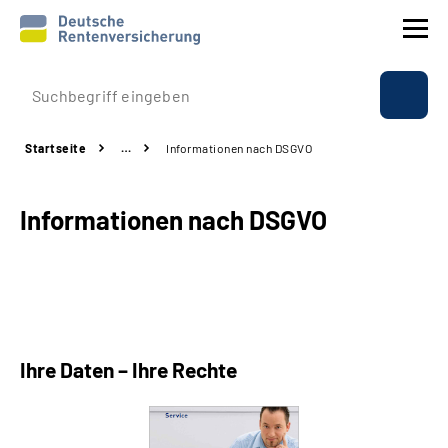
Prävention
Startseite
…
Informationen nach DSGVO
Reha
Informationen nach DSGVO
Rente
Beratung & Kontakt
Experten
Ihre Daten – Ihre Rechte
Über uns & Presse
Online-Services