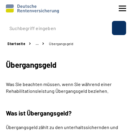
Prävention
Startseite
…
Übergangsgeld
Reha
Übergangsgeld
Rente
Beratung & Kontakt
Was Sie beachten müssen, wenn Sie während einer
Rehabilitationsleistung Übergangsgeld beziehen.
Experten
Was ist Übergangsgeld?
Über uns & Presse
Übergangsgeld zählt zu den unterhaltssichernden und
Online-Services