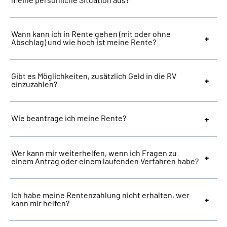
Suche
Wann kann ich in Rente gehen (mit oder ohne
Abschlag) und wie hoch ist meine Rente?
Language
Gibt es Möglichkeiten, zusätzlich Geld in die RV
Inhalte in Gebärdensprache (DGS)
einzuzahlen?
Leichte Sprache
Wie beantrage ich meine Rente?
Mein Kundenportal
Wer kann mir weiterhelfen, wenn ich Fragen zu
einem Antrag oder einem laufenden Verfahren habe?
Ich habe meine Rentenzahlung nicht erhalten, wer
kann mir helfen?