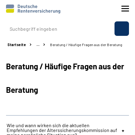
Prävention
Startseite
…
Beratung / Häufige Fragen aus der Beratung
Reha
Beratung / Häufige Fragen aus der
Rente
Beratung & Kontakt
Beratung
Experten
Über uns & Presse
Wie und wann wirken sich die aktuellen
Empfehlungen der Alterssicherungskommission auf
Online-Services
meine persönliche Situation aus?