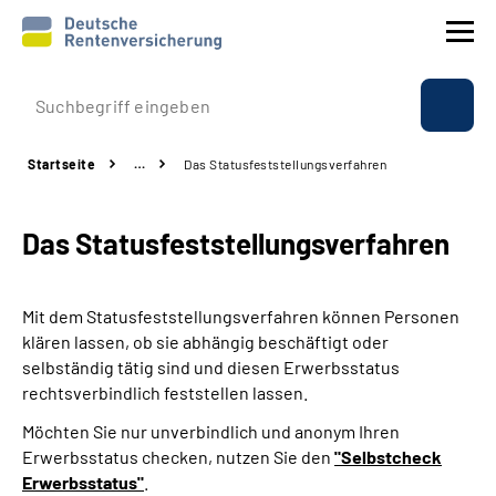
Prävention
Startseite
…
Das Statusfeststellungs­verfahren
Reha
Das Statusfeststellungs­verfahren
Rente
Beratung & Kontakt
Mit dem Statusfeststellungsverfahren können Personen
klären lassen, ob sie abhängig beschäftigt oder
Experten
selbständig tätig sind und diesen Erwerbsstatus
rechtsverbindlich feststellen lassen.
Über uns & Presse
Möchten Sie nur unverbindlich und anonym Ihren
Erwerbsstatus checken, nutzen Sie den
"Selbstcheck
Erwerbsstatus"
.
Online-Services