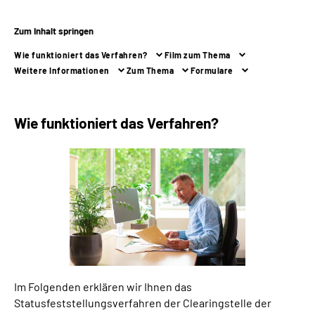
Zum Inhalt springen
Suche
Wie funktioniert das Verfahren?
Film zum Thema
Language
Weitere Informationen
Zum Thema
Formulare
Inhalte in Gebärdensprache (DGS)
Wie funktioniert das Verfahren?
Leichte Sprache
Mein Kundenportal
Im Folgenden erklären wir Ihnen das
Statusfeststellungsverfahren der Clearingstelle der