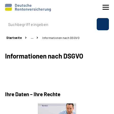
Prävention
Startseite
…
Informationen nach DSGVO
Reha
Informationen nach DSGVO
Rente
Beratung & Kontakt
Experten
Ihre Daten – Ihre Rechte
Über uns & Presse
Online-Services