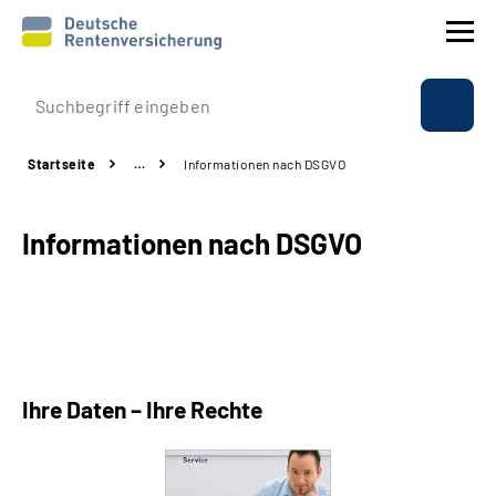
Prävention
Startseite
…
Informationen nach DSGVO
Reha
Informationen nach DSGVO
Rente
Beratung & Kontakt
Experten
Ihre Daten – Ihre Rechte
Über uns & Presse
Online-Services