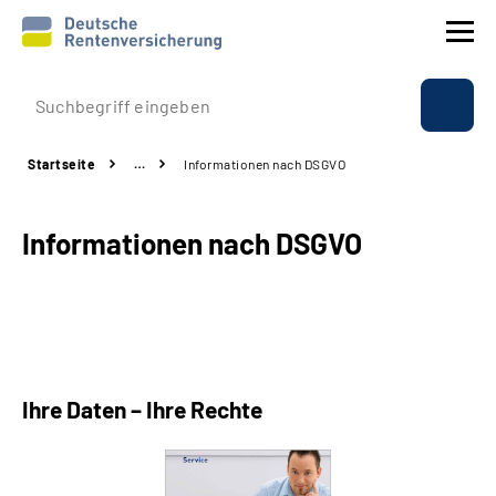
Prävention
Startseite
…
Informationen nach DSGVO
Reha
Informationen nach DSGVO
Rente
Beratung & Kontakt
Experten
Ihre Daten – Ihre Rechte
Über uns & Presse
Online-Services