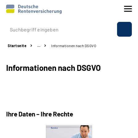
Prävention
Startseite
…
Informationen nach DSGVO
Reha
Informationen nach DSGVO
Rente
Beratung & Kontakt
Experten
Ihre Daten – Ihre Rechte
Über uns & Presse
Online-Services