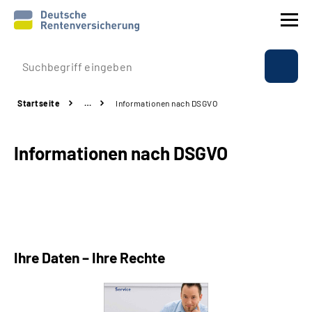
Prävention
Startseite
…
Informationen nach DSGVO
Reha
Informationen nach DSGVO
Rente
Beratung & Kontakt
Experten
Ihre Daten – Ihre Rechte
Über uns & Presse
Online-Services