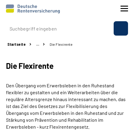
Prävention
Startseite
…
Die Flexirente
Reha
Die Flexirente
Rente
Beratung & Kontakt
Den Übergang vom Erwerbsleben in den Ruhestand
flexibler zu gestalten und ein Weiterarbeiten über die
Experten
reguläre Altersgrenze hinaus interessant zu machen, das
ist das Ziel des Gesetzes zur Flexibilisierung des
Übergangs vom Erwerbsleben in den Ruhestand und zur
Über uns & Presse
Stärkung von Prävention und Rehabilitation im
Erwerbsleben - kurz Flexirentengesetz.
Online-Services