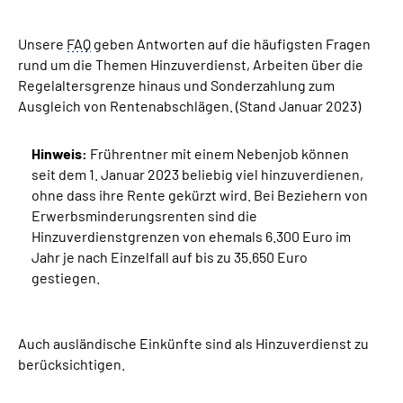
Unsere
Suche
FAQ
geben Antworten auf die häufigsten Fragen
rund um die Themen Hinzuverdienst, Arbeiten über die
Regelaltersgrenze hinaus und Sonderzahlung zum
Language
Ausgleich von Rentenabschlägen. (Stand Januar 2023)
Inhalte in Gebärdensprache (DGS)
Hinweis:
Frührentner mit einem Nebenjob können
seit dem 1. Januar 2023 beliebig viel hinzuverdienen,
Leichte Sprache
ohne dass ihre Rente gekürzt wird. Bei Beziehern von
Erwerbsminderungsrenten sind die
Hinzuverdienstgrenzen von ehemals 6.300 Euro im
Jahr je nach Einzelfall auf bis zu 35.650 Euro
Mein Kundenportal
gestiegen.
Auch ausländische Einkünfte sind als Hinzuverdienst zu
berücksichtigen.