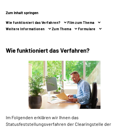
Zum Inhalt springen
Suche
Wie funktioniert das Verfahren?
Film zum Thema
Language
Weitere Informationen
Zum Thema
Formulare
Inhalte in Gebärdensprache (DGS)
Wie funktioniert das Verfahren?
Leichte Sprache
Mein Kundenportal
Im Folgenden erklären wir Ihnen das
Statusfeststellungsverfahren der Clearingstelle der