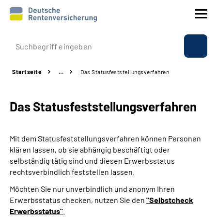
Prävention
Startseite
…
Das Statusfeststellungs­verfahren
Reha
Das Statusfeststellungs­verfahren
Rente
Beratung & Kontakt
Mit dem Statusfeststellungsverfahren können Personen
klären lassen, ob sie abhängig beschäftigt oder
Experten
selbständig tätig sind und diesen Erwerbsstatus
rechtsverbindlich feststellen lassen.
Über uns & Presse
Möchten Sie nur unverbindlich und anonym Ihren
Erwerbsstatus checken, nutzen Sie den
"Selbstcheck
Erwerbsstatus"
.
Online-Services