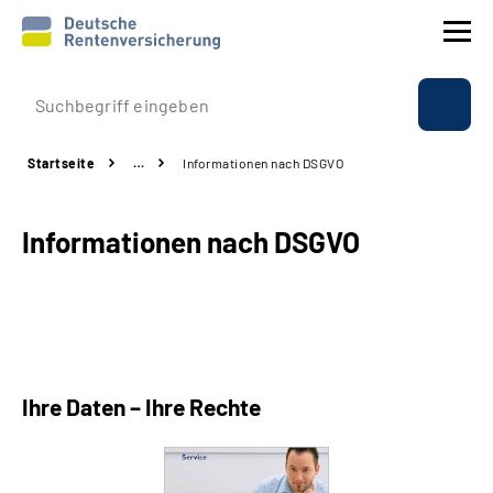
Prävention
Startseite
…
Informationen nach DSGVO
Reha
Informationen nach DSGVO
Rente
Beratung & Kontakt
Experten
Ihre Daten – Ihre Rechte
Über uns & Presse
Online-Services