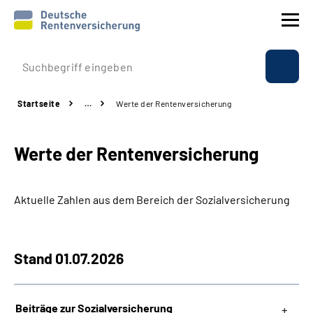
Prävention
Startseite
…
Werte der Rentenversicherung
Reha
Werte der Rentenversicherung
Rente
Beratung & Kontakt
Aktuelle Zahlen aus dem Bereich der Sozialversicherung
Experten
Stand 01.07.2026
Über uns & Presse
Beiträge zur Sozialversicherung
Online-Services