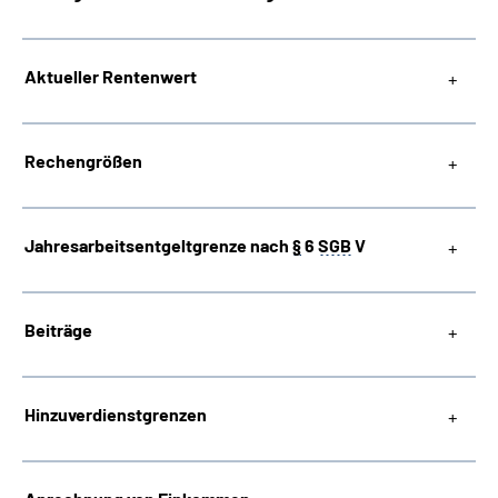
Suche
Aktueller Rentenwert
Language
Rechengrößen
Inhalte in Gebärdensprache (DGS)
Leichte Sprache
Jahresarbeitsentgeltgrenze nach
§
6
SGB
V
Beiträge
Mein Kundenportal
Hinzuverdienstgrenzen