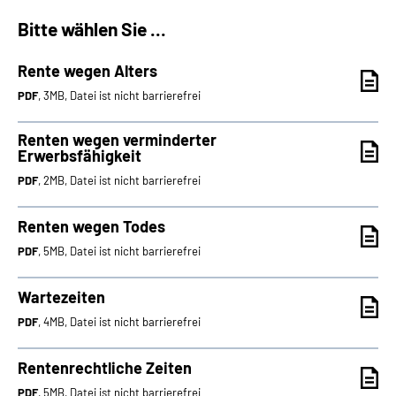
Bitte wählen Sie ...
Suche
Rente wegen Alters
Language
PDF
, 3MB, Datei ist nicht barrierefrei
Inhalte in Gebärdensprache (DGS)
Renten wegen verminderter
Erwerbsfähigkeit
PDF
, 2MB, Datei ist nicht barrierefrei
Leichte Sprache
Renten wegen Todes
PDF
, 5MB, Datei ist nicht barrierefrei
Mein Kundenportal
Wartezeiten
PDF
, 4MB, Datei ist nicht barrierefrei
Rentenrechtliche Zeiten
PDF
, 5MB, Datei ist nicht barrierefrei