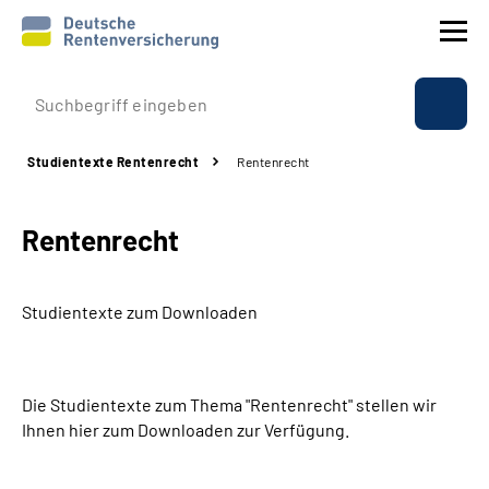
Prävention
Studientexte Rentenrecht
Rentenrecht
Reha
Rentenrecht
Rente
Beratung & Kontakt
Studientexte zum Downloaden
Experten
Die Studientexte zum Thema "Rentenrecht" stellen wir
Über uns & Presse
Ihnen hier zum Downloaden zur Verfügung.
Online-Services