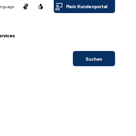
Mein Kundenportal
nguage
ervices
Suchen