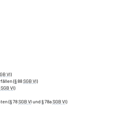
GB VI
)
ällen (
§
88
SGB VI
)
6
SGB VI
)
ten (
§
78
SGB VI
und
§
78a
SGB VI
)