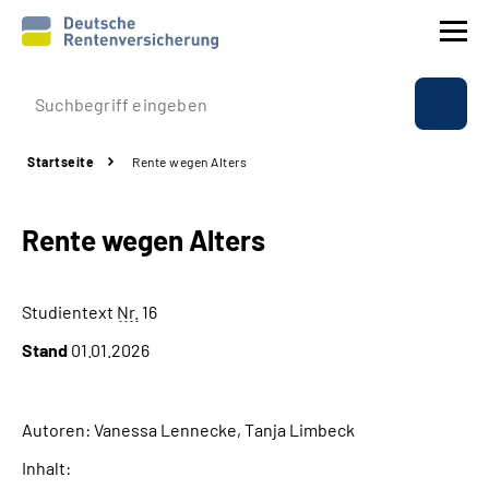
Prävention
Startseite
Rente wegen Alters
Reha
Rente wegen Alters
Rente
Beratung & Kontakt
Studientext
Nr.
16
Stand
01.01.2026
Experten
Über uns & Presse
Autoren: Vanessa Lennecke, Tanja Limbeck
Inhalt:
Online-Services