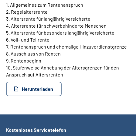
1. Allgemeines zum Rentenanspruch
2. Regelaltersrente
Suche
3. Altersrente für langjährig Versicherte
4. Altersrente für schwerbehinderte Menschen
Language
5. Altersrente für besonders langjährig Versicherte
6. Voll- und Teilrente
7. Rentenanspruch und ehemalige Hinzuverdienstgrenze
Inhalte in Gebärdensprache (DGS)
8. Ausschluss von Renten
9. Rentenbeginn
Leichte Sprache
10. Stufenweise Anhebung der Altersgrenzen für den
Anspruch auf Altersrenten
Herunterladen
Mein Kundenportal
Kostenloses Servicetelefon