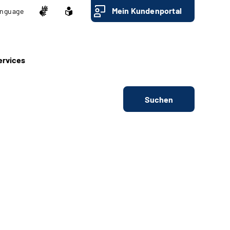
Mein Kundenportal
nguage
ervices
Suchen