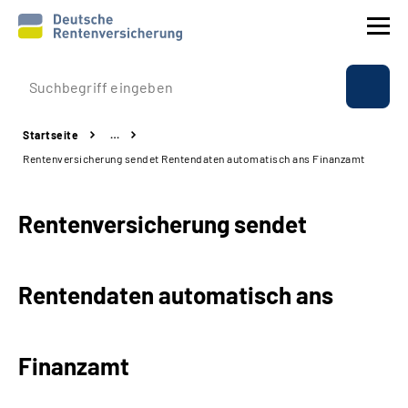
Prävention
Startseite
…
Reha
Rentenversicherung sendet Rentendaten automatisch ans Finanzamt
Rente
Rentenversicherung sendet
Beratung & Kontakt
Rentendaten automatisch ans
Experten
Über uns & Presse
Finanzamt
Online-Services