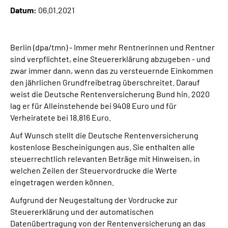
Datum:
06.01.2021
Suche
Berlin (dpa/tmn) - Immer mehr Rentnerinnen und Rentner
Language
sind verpflichtet, eine Steuererklärung abzugeben - und
zwar immer dann, wenn das zu versteuernde Einkommen
Inhalte in Gebärdensprache (DGS)
den jährlichen Grundfreibetrag überschreitet. Darauf
weist die Deutsche Rentenversicherung Bund hin. 2020
lag er für Alleinstehende bei 9408 Euro und für
Leichte Sprache
Verheiratete bei 18.816 Euro.
Auf Wunsch stellt die Deutsche Rentenversicherung
kostenlose Bescheinigungen aus. Sie enthalten alle
Mein Kundenportal
steuerrechtlich relevanten Beträge mit Hinweisen, in
welchen Zeilen der Steuervordrucke die Werte
eingetragen werden können.
Aufgrund der Neugestaltung der Vordrucke zur
Steuererklärung und der automatischen
Datenübertragung von der Rentenversicherung an das