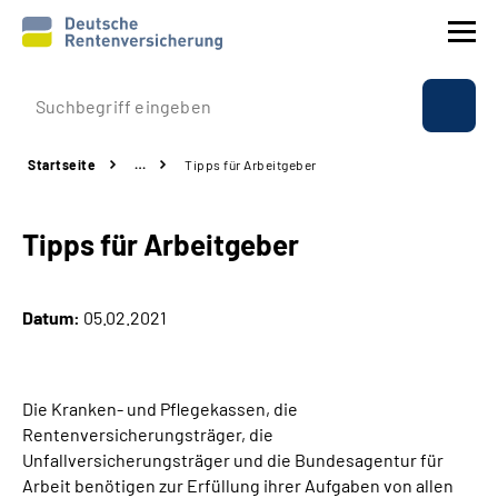
Prävention
Startseite
…
Tipps für Arbeitgeber
Reha
Tipps für Arbeitgeber
Rente
Beratung & Kontakt
Datum:
05.02.2021
Experten
Die Kranken- und Pflegekassen, die
Über uns & Presse
Rentenversicherungsträger, die
Unfallversicherungsträger und die Bundesagentur für
Arbeit benötigen zur Erfüllung ihrer Aufgaben von allen
Online-Services