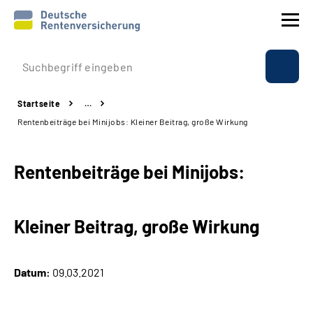
Prävention
Startseite
…
Reha
Rentenbeiträge bei Minijobs: Kleiner Beitrag, große Wirkung
Rente
Rentenbeiträge bei Minijobs:
Beratung & Kontakt
Kleiner Beitrag, große Wirkung
Experten
Über uns & Presse
Datum:
09.03.2021
Online-Services