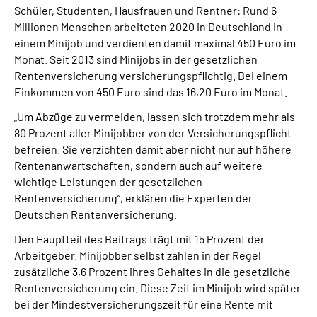
Schüler, Studenten, Hausfrauen und Rentner: Rund 6
Millionen Menschen arbeiteten 2020 in Deutschland in
Suche
einem Minijob und verdienten damit maximal 450 Euro im
Monat. Seit 2013 sind Minijobs in der gesetzlichen
Language
Rentenversicherung versicherungspflichtig. Bei einem
Einkommen von 450 Euro sind das 16,20 Euro im Monat.
Inhalte in Gebärdensprache (DGS)
„Um Abzüge zu vermeiden, lassen sich trotzdem mehr als
80 Prozent aller Minijobber von der Versicherungspflicht
Leichte Sprache
befreien. Sie verzichten damit aber nicht nur auf höhere
Rentenanwartschaften, sondern auch auf weitere
wichtige Leistungen der gesetzlichen
Rentenversicherung“, erklären die Experten der
Mein Kundenportal
Deutschen Rentenversicherung.
Den Hauptteil des Beitrags trägt mit 15 Prozent der
Arbeitgeber. Minijobber selbst zahlen in der Regel
zusätzliche 3,6 Prozent ihres Gehaltes in die gesetzliche
Rentenversicherung ein. Diese Zeit im Minijob wird später
bei der Mindestversicherungszeit für eine Rente mit