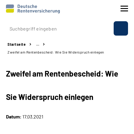
Prävention
Startseite
…
Reha
Zweifel am Rentenbescheid: Wie Sie Widerspruch einlegen
Rente
Zweifel am Rentenbescheid: Wie
Beratung & Kontakt
Sie Widerspruch einlegen
Experten
Über uns & Presse
Datum:
17.03.2021
Online-Services