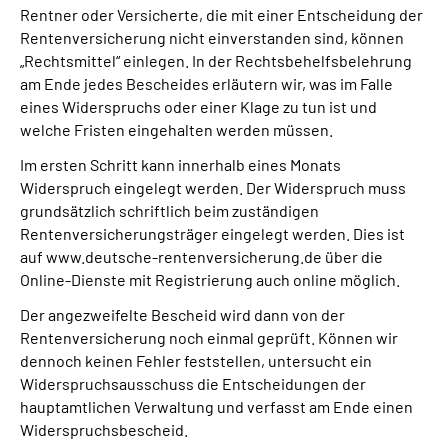
Rentner oder Versicherte, die mit einer Entscheidung der
Rentenversicherung nicht einverstanden sind, können
Suche
„Rechtsmittel“ einlegen. In der Rechtsbehelfsbelehrung
am Ende jedes Bescheides erläutern wir, was im Falle
Language
eines Widerspruchs oder einer Klage zu tun ist und
welche Fristen eingehalten werden müssen.
Inhalte in Gebärdensprache (DGS)
Im ersten Schritt kann innerhalb eines Monats
Widerspruch eingelegt werden. Der Widerspruch muss
Leichte Sprache
grundsätzlich schriftlich beim zuständigen
Rentenversicherungsträger eingelegt werden. Dies ist
auf www.deutsche-rentenversicherung.de über die
Online-Dienste mit Registrierung auch online möglich.
Mein Kundenportal
Der angezweifelte Bescheid wird dann von der
Rentenversicherung noch einmal geprüft. Können wir
dennoch keinen Fehler feststellen, untersucht ein
Widerspruchsausschuss die Entscheidungen der
hauptamtlichen Verwaltung und verfasst am Ende einen
Widerspruchsbescheid.