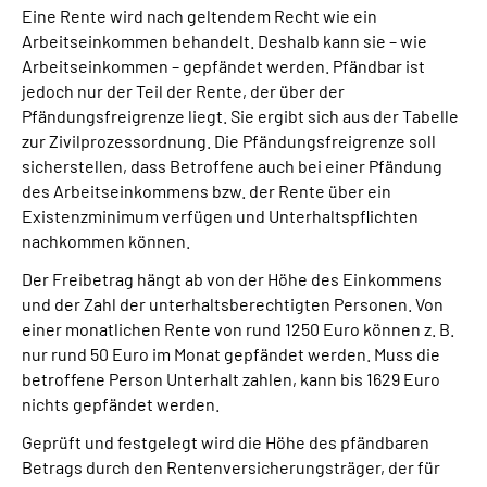
Eine Rente wird nach geltendem Recht wie ein
Arbeitseinkommen behandelt. Deshalb kann sie – wie
Suche
Arbeitseinkommen – gepfändet werden. Pfändbar ist
jedoch nur der Teil der Rente, der über der
Language
Pfändungsfreigrenze liegt. Sie ergibt sich aus der Tabelle
zur Zivilprozessordnung. Die Pfändungsfreigrenze soll
sicherstellen, dass Betroffene auch bei einer Pfändung
Inhalte in Gebärdensprache (DGS)
des Arbeitseinkommens bzw. der Rente über ein
Existenzminimum verfügen und Unterhaltspflichten
Leichte Sprache
nachkommen können.
Der Freibetrag hängt ab von der Höhe des Einkommens
und der Zahl der unterhaltsberechtigten Personen. Von
Mein Kundenportal
einer monatlichen Rente von rund 1250 Euro können z. B.
nur rund 50 Euro im Monat gepfändet werden. Muss die
betroffene Person Unterhalt zahlen, kann bis 1629 Euro
nichts gepfändet werden.
Geprüft und festgelegt wird die Höhe des pfändbaren
Betrags durch den Rentenversicherungsträger, der für