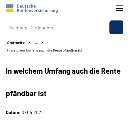
Prävention
Startseite
…
Reha
In welchem Umfang auch die Rente pfändbar ist
Rente
In welchem Umfang auch die Rente
Beratung & Kontakt
pfändbar ist
Experten
Über uns & Presse
Datum:
07.04.2021
Online-Services