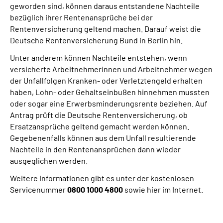
geworden sind, können daraus entstandene Nachteile
bezüglich ihrer Rentenansprüche bei der
Suche
Rentenversicherung geltend machen. Darauf weist die
Deutsche Rentenversicherung Bund in Berlin hin.
Language
Unter anderem können Nachteile entstehen, wenn
versicherte Arbeitnehmerinnen und Arbeitnehmer wegen
Inhalte in Gebärdensprache (DGS)
der Unfallfolgen Kranken- oder Verletztengeld erhalten
haben, Lohn- oder Gehaltseinbußen hinnehmen mussten
oder sogar eine Erwerbsminderungsrente beziehen. Auf
Leichte Sprache
Antrag prüft die Deutsche Rentenversicherung, ob
Ersatzansprüche geltend gemacht werden können.
Gegebenenfalls können aus dem Unfall resultierende
Mein Kundenportal
Nachteile in den Rentenansprüchen dann wieder
ausgeglichen werden.
Weitere Informationen gibt es unter der kostenlosen
Servicenummer
0800 1000 4800
sowie hier im Internet.