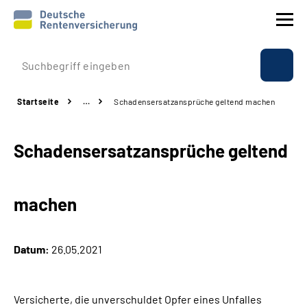
Prävention
Startseite
…
Schadensersatzansprüche geltend machen
Reha
Schadensersatzansprüche geltend
Rente
Beratung & Kontakt
machen
Experten
Datum:
26.05.2021
Über uns & Presse
Versicherte, die unverschuldet Opfer eines Unfalles
Online-Services